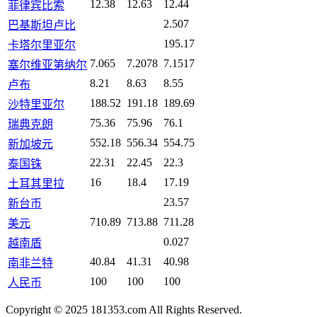
12.38
12.63
12.44
菲律宾比索
2.507
巴基斯坦卢比
195.17
卡塔尔里亚尔
7.065
7.2078
7.1517
塞尔维亚第纳尔
8.21
8.63
8.55
卢布
188.52
191.18
189.69
沙特里亚尔
75.36
75.96
76.1
瑞典克朗
552.18
556.34
554.75
新加坡元
22.31
22.45
22.3
泰国铢
16
18.4
17.19
土耳其里拉
23.57
新台币
710.89
713.88
711.28
美元
0.027
越南盾
40.84
41.31
40.98
南非兰特
100
100
100
人民币
Copyright © 2025 181353.com All Rights Reserved.